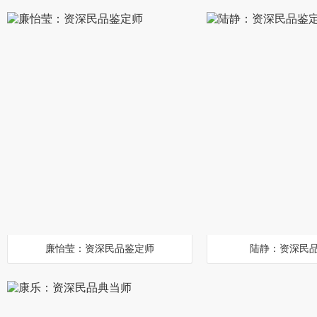
廉怡莹：资深民品鉴定师
陆静：资深民