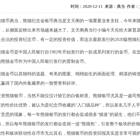
时间：2020-12-11 来源：典当 作者：
熊猫币典当，熊猫纪念金银币典当是文天阁的一项重要业务支柱，今年来
了，从侧面反映出来市场越来越大了。文天阁典当行小编今天先给大家普
是合法的投资纪念币，有一定的投资价值，而这次最新发行的2020版熊猫
熊猫金币是中国人民银行自1982年开始发行的一款成系列发行的金币。在
的熊猫金币作为中国人民银行发行的普制金币。
熊猫金币以其独特的选题、奇美的图案、栩栩如生的画面处理、精湛的铸
点赢得了国内外集藏界的一致赞誉和好评。
投资熊猫银币，当然不能仅仅计较它的白银材质。熊猫银币尤其是一盎司
它的性价比优势，被认为是纪念币收藏的“入门级品种”，所以泉友几乎人
有意思的现象，每一年熊猫银币的发行都会促成很多“猫迷”的诞生，他们
的，所以每年熊猫银币的发行都会造就一波“熊猫热”，引发整个板块的价格
续性和板块联动性在币市无出其右，熊猫银币的投资回报其实是非常可观