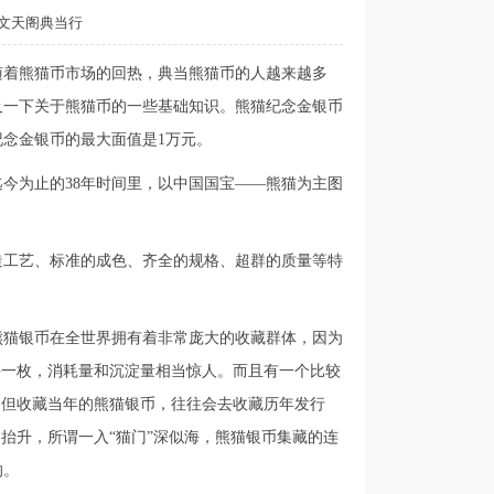
文天阁典当行
随着熊猫币市场的回热，典当熊猫币的人越来越多
及一下关于熊猫币的一些基础知识。熊猫纪念金银币
纪念金银币的最大面值是1万元。
迄今为止的38年时间里，以中国国宝——熊猫为主图
造工艺、标准的成色、齐全的规格、超群的质量等特
熊猫银币在全世界拥有着非常庞大的收藏群体，因为
手一枚，消耗量和沉淀量相当惊人。而且有一个比较
不但收藏当年的熊猫银币，往往会去收藏历年发行
抬升，所谓一入“猫门”深似海，熊猫银币集藏的连
的。