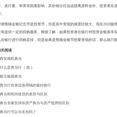
材、发行量、审美等因素影响，其价格往往远远脱离原料金价。投资者在
币。
即便熊猫金银纪念币是投资币，但是其中变现的难度比较大。现在2020
没有提供一定的回购服务。根据了解，如果投资者在银行对投资金银条等
以在银行进行回购卖掉，但是如果是熊猫金银币想要变现的话，那么就只
相关阅读
西安相机典当
什么是典当行（ 贰 )
银元银圆典当
典当行你身边急用钱的最好银行
典当和民间借贷的差异与区别
典当专家告诉你房产典当与房产抵押的区别
典当行可以当名包吗？