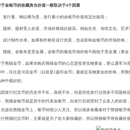
对于金银币的收藏典当价值一般取决于4个因素
1、发行量。物以稀为贵，发行量小的金银币价值肯定比较高；
2、题材。题材受人欢迎，市场价格就比较高。例如生肖、传统文化、艺术
3、设计制作水准。如果制作精良设计优美，也会影响金银币的市场价格；
4、规格。金银本是贵金属，金银币的最低市场价格不能低于贵金属（黄金
对于熊猫金币，如果你购买熊猫金币的心态是投资实物黄金，那么通常30
币中，往往是30克金币（以前是1盎司金币）最接近实物黄金的价格，而
品种中最好的。
我国发行纪念币的历史并不长，虽然不长，但是却也发行过很多不同题材
中，熊猫金银币就是其中的代表金银币，自发行后就受到了众多人的欢迎
目光放在熊猫金币上，银币却很少人关注。所以很多收藏者对于熊猫银币
发行熊猫纪念币时，主要就是为了给大家收藏的，所以熊猫银币有收藏价