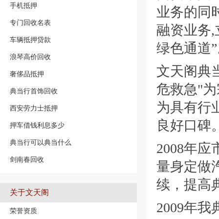
手机抵押
业务的同
专门回收名表
融资业务
车辆抵押贷款
绿色通道”
浪琴高价回收
文天阁典当
奢侈品抵押
危救急"
典当行首饰回收
为具有行
西安劳力士抵押
良好口碑
押车借钱利息多少
典当行可以典当什么
2008年
剑南春回收
量身定做
续，提高
关于文天阁
2009年
荣誉资质