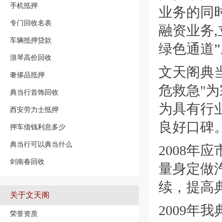
手机抵押
业务的同
专门回收名表
融资业务
车辆抵押贷款
绿色通道”
浪琴高价回收
文天阁典当
奢侈品抵押
危救急"
典当行首饰回收
为具有行
西安劳力士抵押
良好口碑
押车借钱利息多少
典当行可以典当什么
2008年
剑南春回收
量身定做
续，提高
关于文天阁
2009年
荣誉资质