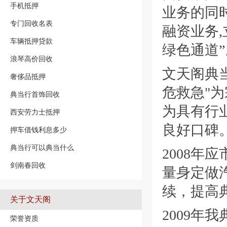
手机抵押
业务的同
专门回收名表
融资业务
车辆抵押贷款
绿色通道”
浪琴高价回收
文天阁典当
奢侈品抵押
危救急"
典当行首饰回收
为具有行
西安劳力士抵押
良好口碑
押车借钱利息多少
典当行可以典当什么
2008年
剑南春回收
量身定做
续，提高
关于文天阁
2009年
荣誉资质