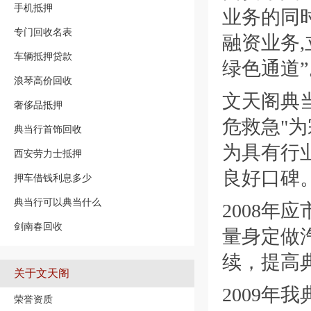
手机抵押
业务的同
专门回收名表
融资业务
车辆抵押贷款
绿色通道”
浪琴高价回收
文天阁典当
奢侈品抵押
危救急"
典当行首饰回收
为具有行
西安劳力士抵押
良好口碑
押车借钱利息多少
典当行可以典当什么
2008年
剑南春回收
量身定做
续，提高
关于文天阁
2009年
荣誉资质