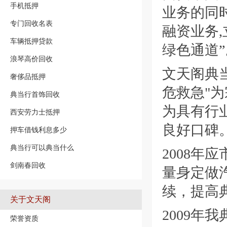
手机抵押
业务的同
专门回收名表
融资业务
车辆抵押贷款
绿色通道”
浪琴高价回收
文天阁典当
奢侈品抵押
危救急"
典当行首饰回收
为具有行
西安劳力士抵押
良好口碑
押车借钱利息多少
典当行可以典当什么
2008年
剑南春回收
量身定做
续，提高
关于文天阁
2009年
荣誉资质