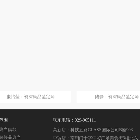
廉怡莹：资深民品鉴定师
陆静：资深民品鉴定师
范围
联系电话：029-965111
典当借款
高新店：科技五路CLASS国际公司B座903
奢侈品典当
中贸店：南稍门十字中贸广场美食街3楼北头