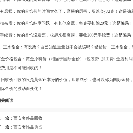
2.有磨损：你的首饰带的时间太久了，磨损的厉害，所以会少2克！这是骗
3.扣杂质：你的首饰纯度问题，有其他金属，每克要扣除20元！这是骗局！
4.手续费：你的首饰没发票，收起来很麻烦，要收200元手续费！这是骗局
5，王水偷金：有发票？自己知道重量就不会被骗吗？错错错！王水偷金，8
黄金价格包含：黄金原料价（相当于国际金价）+包装费+加工费+金店利
些费用是不可能回收的！
而回收价回收的只是黄金它本身的价值，即原料价，也可以称为国际金价
国际金价的波动而变化！
相关阅读
上一篇：
西安奢侈品回收
下一篇：
西安奢饰品典当