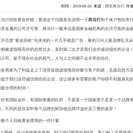
时间：2019-09-20 来源：
西安典当行
作
典当行回收黄金价格，要谈这个问题首先说明一下
典当行
和个体户相比有
做贵金属的公司才可靠，典当行一般来说是国家金融机构的合法可靠的金
打开百度“黄金回收”乌泱泱的一片几乎都是广告，看的只叫人眼花缭乱无
卖都被虚假报高价的忽悠过去，直到第二次才卖我们这些诚信报价的企业
属公司。鉴于现在社会的风气，人与人之间都不会非常的信任。
很多商家为了利益走上了违背道德虚假报高价吸引客户的路，见面后想方
远低于我们这些诚信报价的企业，这让很多有需要的客户却得不到最真实
到最合理的利润！
金价有国际金价，有国际衡量的杠杆，不是某一个国家更不是某一个品牌
的，不同的是在买时每个品牌的附加值品牌洋溢价及工费的差异！
一般个人回收黄金惯用的一些计量
1.八两秤：你10克的黄金首饰，到了他们那里也就8克，黑心称！这是骗局