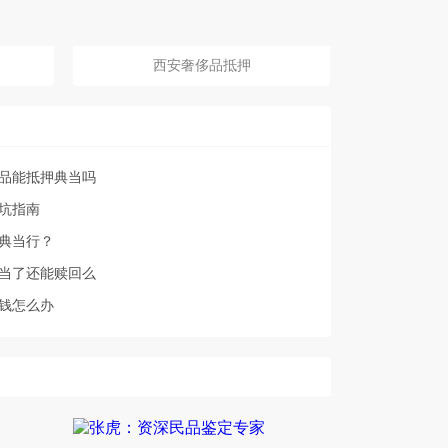
西安奢侈品抵押
品能抵押典当吗
坑指南
典当行？
当了还能赎回么
钱怎么办