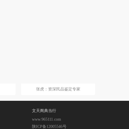
张虎：资深民品鉴定专家
文天阁典当行
www.965111.com
陕ICP备12005546号